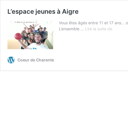
L’espace jeunes à Aigre
Vous êtes âgés entre 11 et 17 ans… on
L’espac
L’ensemble …
Lire la suite de
jeunes
à
Aigre
Coeur de Charente