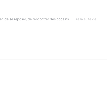
Le
ler, de se reposer, de rencontrer des copains …
Lire la suite de
centre
de
loisirs
d’Aigre