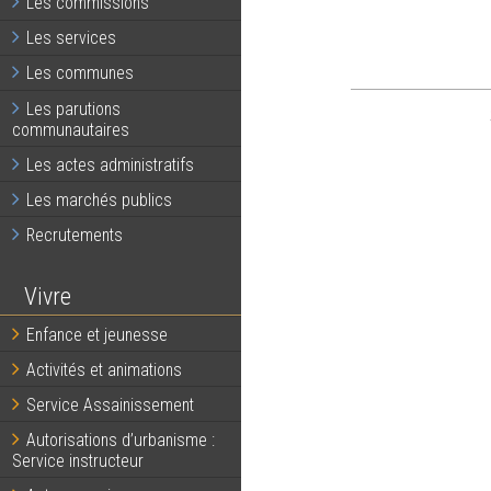
Les commissions
Les services
Les communes
Les parutions
communautaires
Les actes administratifs
Les marchés publics
Recrutements
Vivre
Enfance et jeunesse
Activités et animations
Service Assainissement
Autorisations d’urbanisme :
Service instructeur