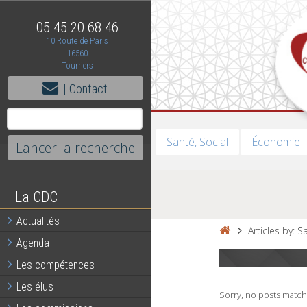
05 45 20 68 46
10 Route de Paris
16560
Tourriers
| Contact
Santé, Social
Économie
La CDC
Actualités
Articles by:
Agenda
Les compétences
Les élus
Sorry, no posts matche