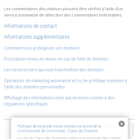
Les commentaires des visiteurs peuvent être vérifiés à l’aide d’un
service automatisé de détection des commentaires indésirables.
Informations de contact
Informations supplémentaires
Comment nous protégeons vos données
Procédures mises en œuvre en cas de fuite de données
Les services tiers qui nous transmettent des données
Opérations de marketing automatisé et/ou de profilage réalisées à
l’aide des données personnelles
Affichage des informations liées aux secteurs soumis à des
régulations spécifiques
2015-2026 © Coeur de Charente | Vivre, entreprendre et
Politique de vie privée via les cookies sur le site de la
Communauté de Communes - Coeur de Charente
découvrir
Le site de Coeur de Charente utilise la technologie des cookies
Accessibilité : non conforme
Mentions Légales