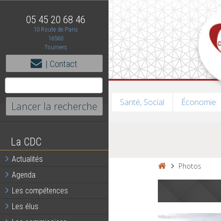
05 45 20 68 46
10 Route de Paris
16560
Tourriers
| Contact
Santé, Social
Économie
La CDC
Actualités
Photos
Agenda
Les compétences
Les élus