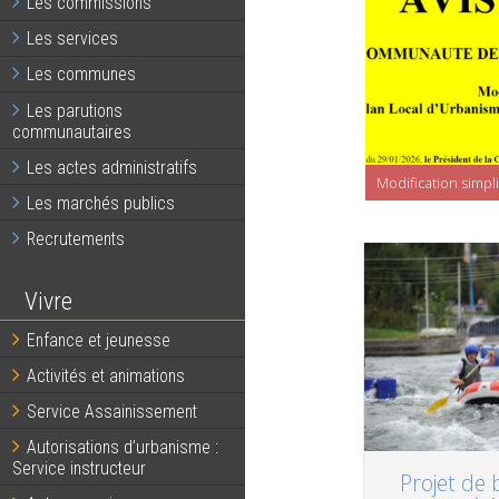
Les commissions
Les services
Les communes
Les parutions
communautaires
Les actes administratifs
fance et jeunesse
rtie du Mag communautaire de Juin
Modification simpl
Les marchés publics
Recrutements
Vivre
Enfance et jeunesse
Activités et animations
Service Assainissement
Autorisations d’urbanisme :
Service instructeur
Projet de 