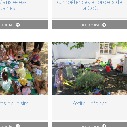
Mansle-les-
compétences et projets de
taines
la CdC
 la suite
Lire la suite
es de loisirs
Petite Enfance
 la suite
Lire la suite