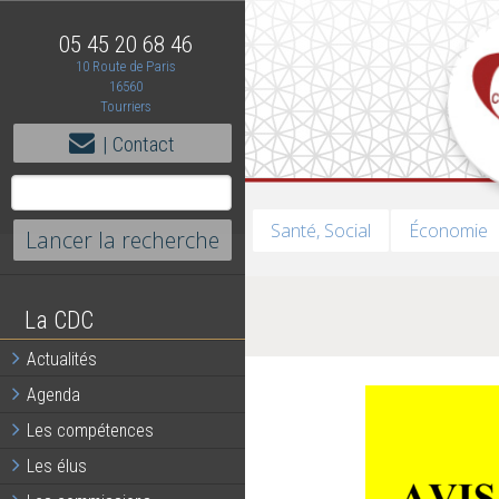
05 45 20 68 46
10 Route de Paris
16560
Tourriers
| Contact
Santé, Social
Économie
La CDC
Actualités
Agenda
Les compétences
Les élus