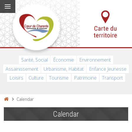
Santé, Social
Économie
Environnement
Assainissement
Urbanisme, Habitat
Enfance Jeunesse
Loisirs
Culture
Tourisme
Patrimoine
Transport
Calendar
Calendar