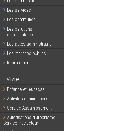
Les commissions
Les services
Les communes
Les parutions
communautaires
Les actes administratifs
Les marchés publics
Recrutements
Vivre
Enfance et jeunesse
Activités et animations
Service Assainissement
Autorisations d’urbanisme :
Service instructeur