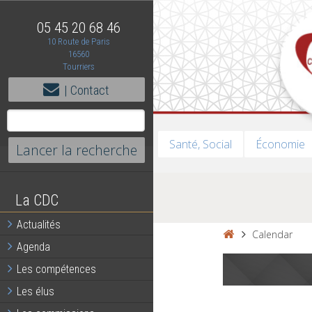
05 45 20 68 46
10 Route de Paris
16560
Tourriers
| Contact
Santé, Social
Économie
La CDC
Actualités
Calendar
Agenda
Les compétences
Les élus