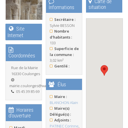
Carte de
situation
Informations
Secrétaire :
Sylvie BESSON
Site
Nombre
Internet
d'habitants :
133
Superficie de
la commune :
Coordonnées
3,02 km²
Gentilé :
Rue de la Mairie
16330 Coulonges
Élus
mairie.coulonges@wanadoo.fr
05 45 39 85 69
Maire :
BLANCHON Alain
Maire(s)
Horaires
Délégué(s) :
d'ouverture
Adjoints :
PATINEC Corinne
,
Mardi