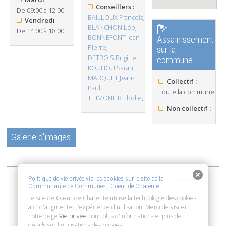
Conseillers :
De 09:00 à 12:00
BAILLOUX François
,
Vendredi
BLANCHON Léo
,
De 14:00 à 18:00
BONNEFONT Jean-
Assainissement
Pierre
,
sur la
DETROIS Brigitte
,
commune
KOUHOU Sarah
,
MARQUET Jean-
Collectif :
Paul
,
Toute la commune
THIMONIER Elodie
,
Non collectif :
Galerie d'images
2015-2026 © Coeur de Charente | Vivre, entreprendre et
Politique de vie privée via les cookies sur le site de la
Communauté de Communes - Coeur de Charente
découvrir
Le site de Coeur de Charente utilise la technologie des cookies
Accessibilité : non conforme
Mentions Légales
afin d'augmenter l'expérience d'utilisation. Merci de visiter
Connexion
Politique de confidentialité
notre page
Vie privée
pour plus d'informations et plus de
détails sur l'utiilisations des cookies.