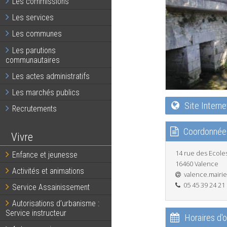
Les commissions
Les services
Les communes
Les parutions
communautaires
Les actes administratifs
Les marchés publics
Site Interne
Recrutements
Coordonnée
Vivre
14 rue des Ecoles
Enfance et jeunesse
16460 Valence
Activités et animations
valence.mairi
05 45 39 24 21
Service Assainissement
Autorisations d’urbanisme :
Service instructeur
Horaires d'