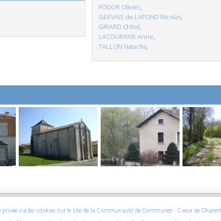
FODOR Olivier
,
GERVAIS de LAFOND Nicolas
,
GIRARD Chloé
,
LACOURARIE Anne
,
TALLON Natacha
,
2015-2026 © Coeur de Charente | Vivre, entreprendre et découvrir
Ac
ie privée via les cookies sur le site de la Communauté de Communes - Coeur de Charen
Connexi
Politique de confidentialité