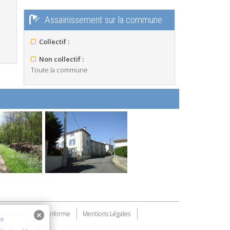
Assainissement sur la commune
Collectif :
Non collectif :
Toute la commune
cessibilité : non conforme
Mentions Légales
te
on