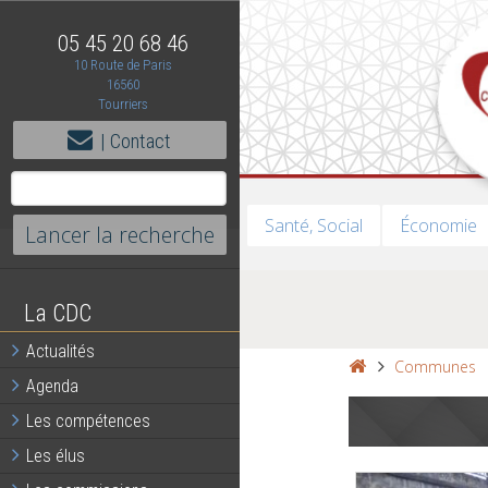
05 45 20 68 46
10 Route de Paris
16560
Tourriers
| Contact
Santé, Social
Économie
La CDC
Actualités
Communes
Agenda
Les compétences
Les élus