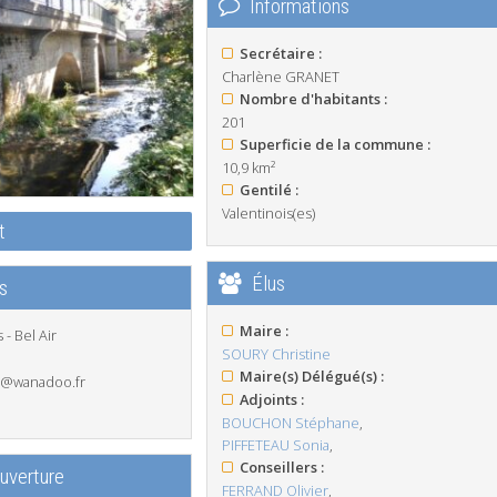
Informations
Secrétaire :
Charlène GRANET
Nombre d'habitants :
201
Superficie de la commune :
10,9 km²
Gentilé :
Valentinois(es)
t
Élus
s
Maire :
 - Bel Air
SOURY Christine
Maire(s) Délégué(s) :
e@wanadoo.fr
Adjoints :
BOUCHON Stéphane
,
PIFFETEAU Sonia
,
Conseillers :
ouverture
FERRAND Olivier
,