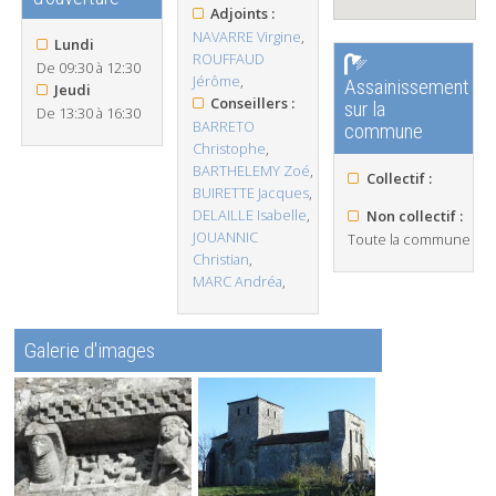
Adjoints :
NAVARRE Virgine
,
Lundi
ROUFFAUD
De 09:30 à 12:30
Jérôme
,
Assainissement
Jeudi
Conseillers :
sur la
De 13:30 à 16:30
BARRETO
commune
Christophe
,
BARTHELEMY Zoé
,
Collectif :
BUIRETTE Jacques
,
DELAILLE Isabelle
,
Non collectif :
JOUANNIC
Toute la commune
Christian
,
MARC Andréa
,
Galerie d'images