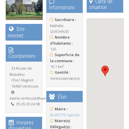
Carte de
situation
Informations
Secrétaire :
Nathalie
Site
QUICHAUD
Internet
Nombre
d'habitants :
126
Superficie de
Coordonnées
la commune :
10,1 km²
33 Route de
Gentilé :
Beaulieu
Ventousiens(nes)
Chez Magnot
16460 Ventouse
Élus
mairie.ventouse@wanadoo.fr
05 45 39 24 98
Maire :
BUIRETTE Isabelle
Maire(s)
Horaires
Délégué(s) :
d'ouverture