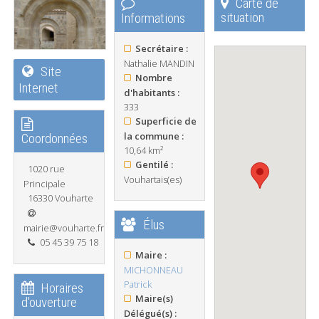
Carte de
situation
Informations
Secrétaire :
Nathalie MANDIN
Site
Nombre
Internet
d'habitants :
333
Superficie de
la commune :
Coordonnées
10,64 km²
Gentilé :
1020 rue
Vouhartais(es)
Principale
16330 Vouharte
Élus
mairie@vouharte.fr
05 45 39 75 18
Maire :
MICHONNEAU
Patrick
Horaires
Maire(s)
d'ouverture
Délégué(s) :