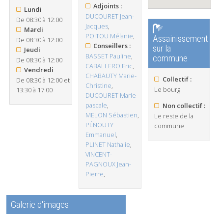
Adjoints :
Lundi
DUCOURET Jean-
De 08:30 à 12:00
Jacques
,
Mardi
POITOU Mélanie
,
Assainissement
De 08:30 à 12:00
Conseillers :
sur la
Jeudi
BASSET Pauline
,
commune
De 08:30 à 12:00
CABALLERO Eric
,
Vendredi
CHABAUTY Marie-
Collectif :
De 08:30 à 12:00 et
Christine
,
Le bourg
13:30 à 17:00
DUCOURET Marie-
pascale
,
Non collectif :
MELON Sébastien
,
Le reste de la
PÉNOUTY
commune
Emmanuel
,
PLINET Nathalie
,
VINCENT-
PAGNOUX Jean-
Pierre
,
Galerie d'images