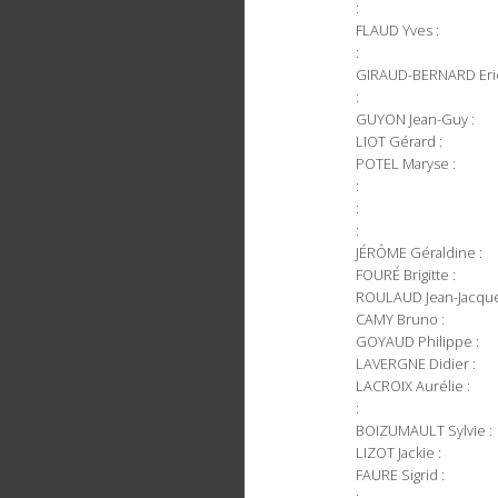
:
FLAUD Yves :
:
GIRAUD-BERNARD Eric
:
GUYON Jean-Guy :
LIOT Gérard :
POTEL Maryse :
:
:
:
JÉRÔME Géraldine :
FOURÉ Brigitte :
ROULAUD Jean-Jacque
CAMY Bruno :
GOYAUD Philippe :
LAVERGNE Didier :
LACROIX Aurélie :
:
BOIZUMAULT Sylvie :
LIZOT Jackie :
FAURE Sigrid :
: