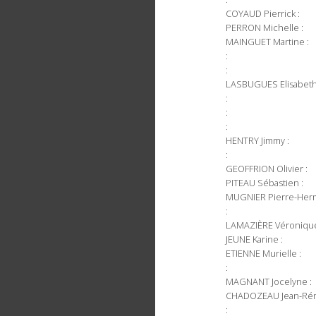
COYAUD Pierrick :
PERRON Michelle :
MAINGUET Martine :
:
:
LASBUGUES Elisabeth
:
:
:
HENTRY Jimmy :
:
GEOFFRION Olivier :
PITEAU Sébastien :
MUGNIER Pierre-Herm
:
LAMAZIÈRE Véronique
JEUNE Karine :
ETIENNE Murielle :
:
MAGNANT Jocelyne :
CHADOZEAU Jean-Rém
: