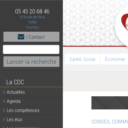
05 45 20 68 46
10 Route de Paris
16560
Tourriers
| Contact
Santé, Social
Économie
La CDC
Actualités
Agenda
Les compétences
Les élus
CONSEIL COMM