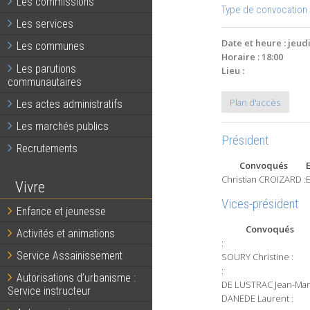
Les commissions
Type de convocation 
Les services
Date et heure : jeud
Les communes
Horaire : 18:00
Les parutions
Lieu :
communautaires
Plan d'accès
Les actes administratifs
Les marchés publics
Président
Recrutements
Convoqués
Christian CROIZARD :
Vivre
Vices-président
Enfance et jeunesse
Convoqués
Activités et animations
:
Service Assainissement
SOURY Christine :
:
Autorisations d’urbanisme :
DE LUSTRAC Jean-Marc
Service instructeur
DANEDE Laurent :