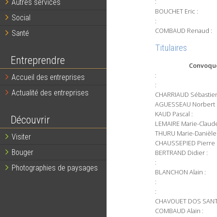
:
Autres services
BOUCHET Eric :
Social
:
COMBAUD Renaud :
Santé
Titulaires
Entreprendre
Convoqu
:
Accueil des entreprises
:
Actualité des entreprises
CHARRIAUD Sébastien
AGUESSEAU Norbert 
KAUD Pascal :
Découvrir
LEMAIRE Marie-Claude
THURU Marie-Danièle 
Visiter
CHAUSSEPIED Pierre 
Bouger
BERTRAND Didier :
:
Photographies de paysages
BLANCHON Alain :
:
:
CHAVOUET DOS SANTO
COMBAUD Alain :