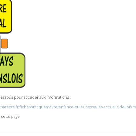
-dessous pour accéder aux informations :
arente.fr/fichespratiques/vivre/enfance-et-jeunesse/les-accueils-de-loisirs/
 cette page