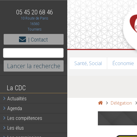
05 45 20 68 46
10 Route de Paris
16560
Tourriers
| Contact
Santé, Social
Économie
La CDC
Actualités
Délégation
Agenda
Les compétences
Les élus