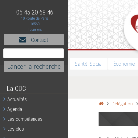
05 45 20 68 46
10 Route de Paris
16560
Tourriers
| Contact
Santé, Social
Économie
La CDC
Actualités
Délégation
Agenda
Les compétences
Les élus