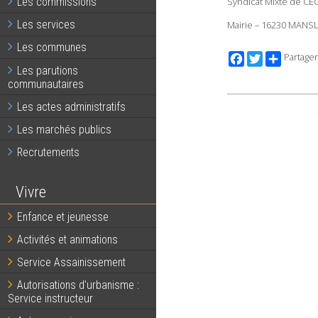
Syndicat Mixte de CE
Les commissions
Les services
Mairie – 16230 MANS
Les communes
Facebook
Twitter
Partager
Les parutions
communautaires
Les actes administratifs
Les marchés publics
Recrutements
Vivre
Enfance et jeunesse
Activités et animations
Service Assainissement
Autorisations d’urbanisme :
Service instructeur