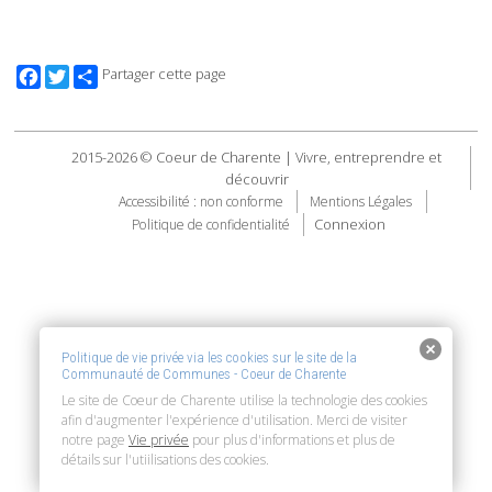
Facebook
Twitter
Partager cette page
2015-2026 © Coeur de Charente | Vivre, entreprendre et
découvrir
Accessibilité : non conforme
Mentions Légales
Connexion
Politique de confidentialité
Politique de vie privée via les cookies sur le site de la
Communauté de Communes - Coeur de Charente
Le site de Coeur de Charente utilise la technologie des cookies
afin d'augmenter l'expérience d'utilisation. Merci de visiter
notre page
Vie privée
pour plus d'informations et plus de
détails sur l'utiilisations des cookies.