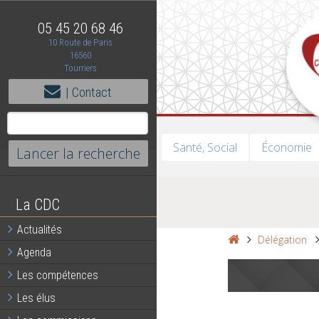
05 45 20 68 46
10 Route de Paris
16560
Tourriers
| Contact
Santé, Social
Économie
La CDC
Actualités
Délégation
Agenda
Les compétences
Les élus