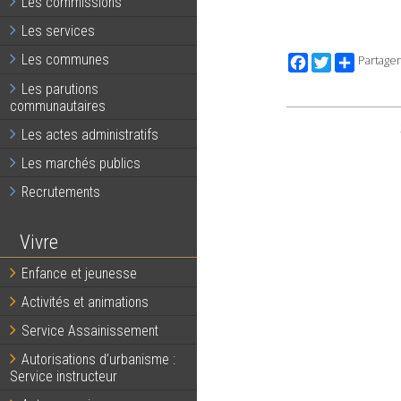
Les commissions
Les services
Les communes
Facebook
Twitter
Partager
Les parutions
communautaires
Les actes administratifs
Les marchés publics
Recrutements
Vivre
Enfance et jeunesse
Activités et animations
Service Assainissement
Autorisations d’urbanisme :
Service instructeur