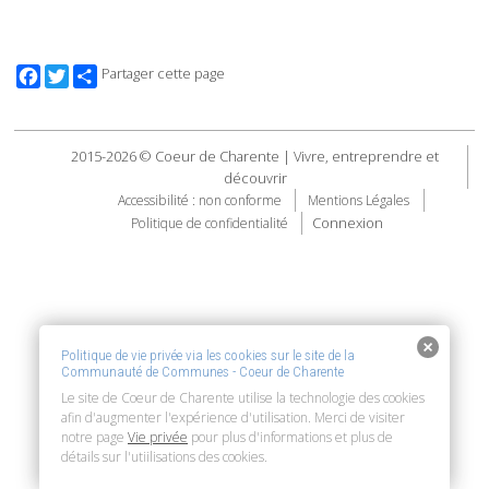
Facebook
Twitter
Partager cette page
2015-2026 © Coeur de Charente | Vivre, entreprendre et
découvrir
Accessibilité : non conforme
Mentions Légales
Connexion
Politique de confidentialité
Politique de vie privée via les cookies sur le site de la
Communauté de Communes - Coeur de Charente
Le site de Coeur de Charente utilise la technologie des cookies
afin d'augmenter l'expérience d'utilisation. Merci de visiter
notre page
Vie privée
pour plus d'informations et plus de
détails sur l'utiilisations des cookies.