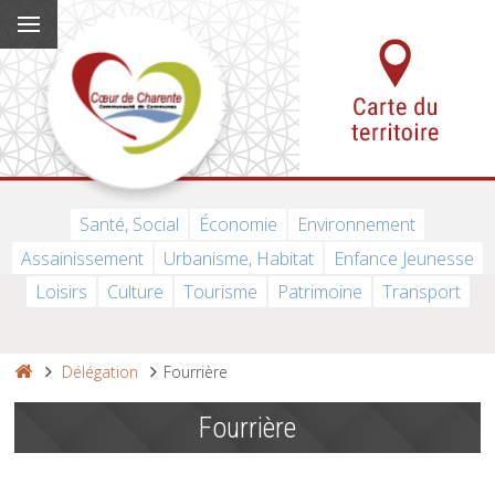
Santé, Social
Économie
Environnement
Assainissement
Urbanisme, Habitat
Enfance Jeunesse
Loisirs
Culture
Tourisme
Patrimoine
Transport
Délégation
Fourrière
Fourrière