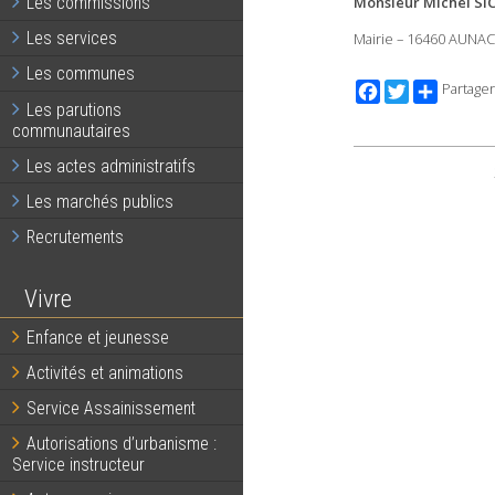
Monsieur Michel SI
Les commissions
Les services
Mairie – 16460 AUNAC
Les communes
Facebook
Twitter
Partager
Les parutions
communautaires
Les actes administratifs
Les marchés publics
Recrutements
Vivre
Enfance et jeunesse
Activités et animations
Service Assainissement
Autorisations d’urbanisme :
Service instructeur