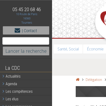
05 45 20 68 46
10 Route de Paris
16560
Tourriers
| Contact
Santé, Social
Économie
La CDC
Actualités
Délégation
Agenda
Les compétences
Les élus