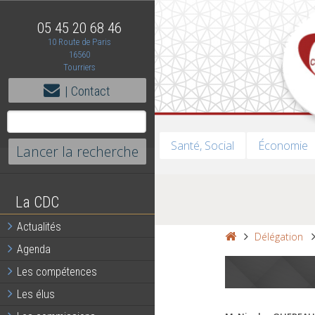
05 45 20 68 46
10 Route de Paris
16560
Tourriers
| Contact
Santé, Social
Économie
La CDC
Actualités
Délégation
Agenda
Les compétences
Les élus