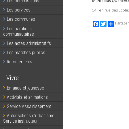
M. Nicolas QUEREA
Les commissions
Les services
54 Ter, rue des Ecol
Les communes
Facebook
Twitter
Partager
Les parutions
communautaires
Les actes administratifs
Les marchés publics
Recrutements
Vivre
Enfance et jeunesse
Activités et animations
Service Assainissement
Autorisations d’urbanisme :
Service instructeur