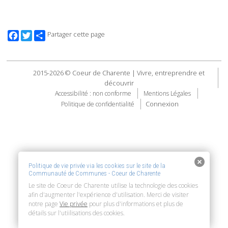
Facebook
Twitter
Partager cette page
2015-2026 © Coeur de Charente | Vivre, entreprendre et
découvrir
Accessibilité : non conforme
Mentions Légales
Connexion
Politique de confidentialité
Politique de vie privée via les cookies sur le site de la
Communauté de Communes - Coeur de Charente
Le site de Coeur de Charente utilise la technologie des cookies
afin d'augmenter l'expérience d'utilisation. Merci de visiter
notre page
Vie privée
pour plus d'informations et plus de
détails sur l'utiilisations des cookies.