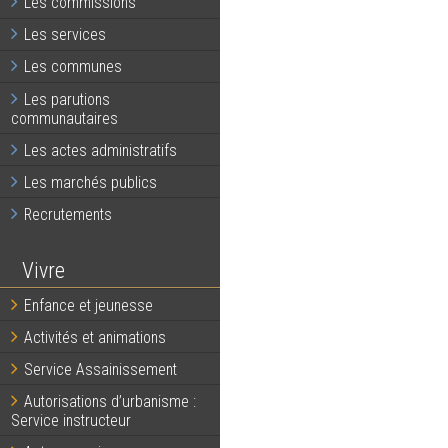
Les commissions
Les services
Les communes
Les parutions
communautaires
Les actes administratifs
Les marchés publics
Recrutements
Vivre
Enfance et jeunesse
Activités et animations
Service Assainissement
Autorisations d’urbanisme :
Service instructeur