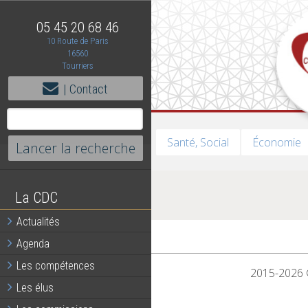
05 45 20 68 46
10 Route de Paris
16560
Tourriers
| Contact
Santé, Social
Économie
La CDC
Actualités
Agenda
Les compétences
2015-2026 ©
Les élus