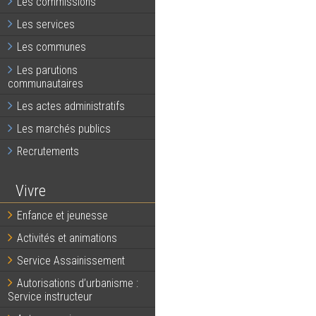
Les commissions
Les services
Les communes
Les parutions
communautaires
Les actes administratifs
Les marchés publics
Recrutements
Vivre
Enfance et jeunesse
Activités et animations
Service Assainissement
Autorisations d’urbanisme :
Service instructeur