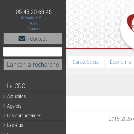
05 45 20 68 46
10 Route de Paris
16560
Tourriers
| Contact
Santé, Social
Économie
La CDC
Actualités
Agenda
Les compétences
2015-2026 ©
Les élus