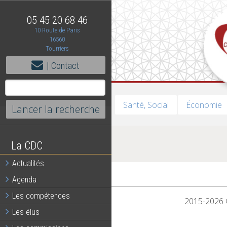
05 45 20 68 46
10 Route de Paris
16560
Tourriers
| Contact
Santé, Social
Économie
La CDC
Actualités
Agenda
Les compétences
2015-2026 ©
Les élus