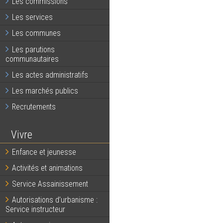
Les commissions
Les services
Les communes
Les parutions
communautaires
Les actes administratifs
Les marchés publics
Recrutements
Vivre
Enfance et jeunesse
Activités et animations
Service Assainissement
Autorisations d’urbanisme :
Service instructeur