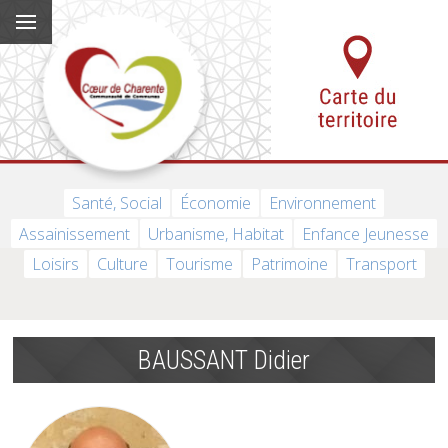
Santé, Social
Économie
Environnement
Assainissement
Urbanisme, Habitat
Enfance Jeunesse
Loisirs
Culture
Tourisme
Patrimoine
Transport
BAUSSANT Didier