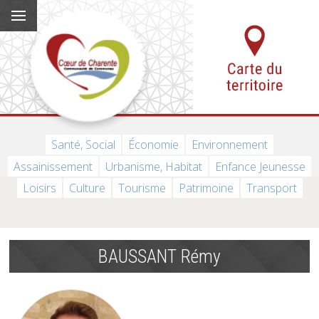
Santé, Social
Économie
Environnement
Assainissement
Urbanisme, Habitat
Enfance Jeunesse
Loisirs
Culture
Tourisme
Patrimoine
Transport
BAUSSANT Rémy