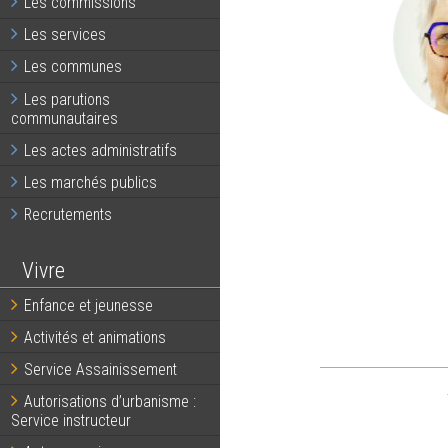
Les commissions
Les services
Les communes
Les parutions
communautaires
Les actes administratifs
Les marchés publics
Recrutements
Vivre
Enfance et jeunesse
Activités et animations
Service Assainissement
Autorisations d’urbanisme :
Service instructeur