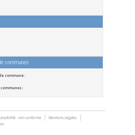
 de communes
 de commune :
 communes :
cessibilité : non conforme
Mentions Légales
on