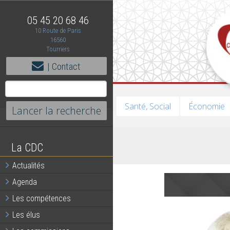
05 45 20 68 46
10 Route de Paris
16560
Tourriers
| Contact
Santé, Social
Économie
La CDC
Actualités
Agenda
Les compétences
Les élus