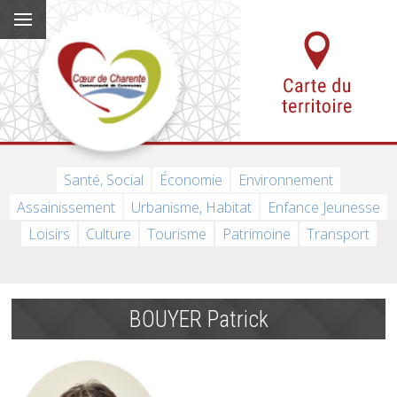
Santé, Social
Économie
Environnement
Assainissement
Urbanisme, Habitat
Enfance Jeunesse
Loisirs
Culture
Tourisme
Patrimoine
Transport
BOUYER Patrick