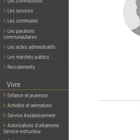
Les commissions
Les services
Les communes
Les parutions
communautaires
Les actes administratifs
Les marchés publics
Recrutements
Vivre
Enfance et jeunesse
Activités et animations
Service Assainissement
Autorisations d’urbanisme :
Service instructeur