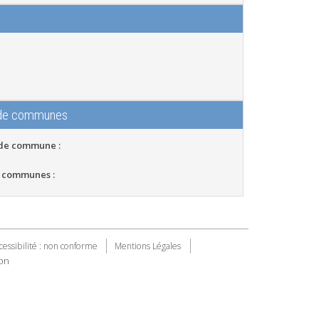
 de communes
 de commune :
 communes :
cessibilité : non conforme
Mentions Légales
on