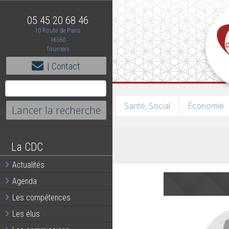
05 45 20 68 46
10 Route de Paris
16560
Tourriers
| Contact
Santé, Social
Économie
La CDC
Actualités
Agenda
Les compétences
Les élus