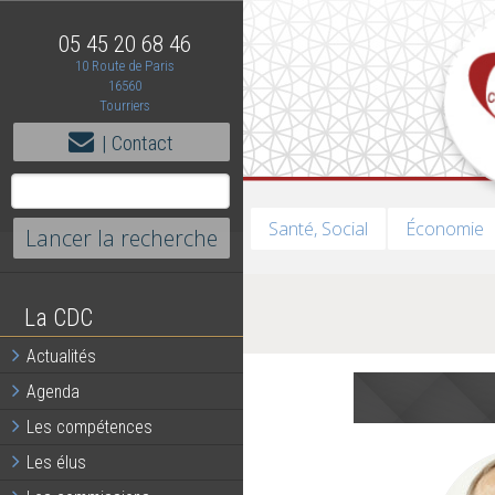
05 45 20 68 46
10 Route de Paris
16560
Tourriers
| Contact
Santé, Social
Économie
La CDC
Actualités
Agenda
Les compétences
Les élus