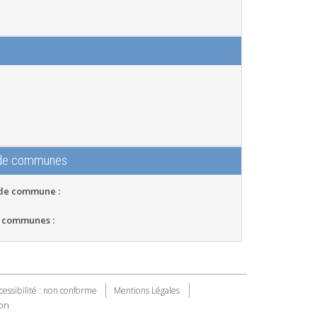
 de communes
 de commune :
 communes :
cessibilité : non conforme
Mentions Légales
on