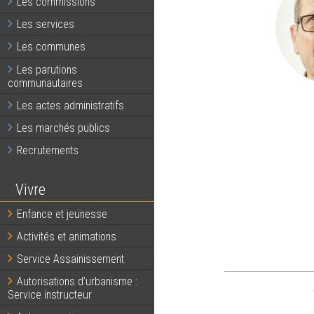
Les commissions
Les services
Les communes
Les parutions
communautaires
Les actes administratifs
Les marchés publics
Recrutements
Vivre
Enfance et jeunesse
Activités et animations
Service Assainissement
Autorisations d’urbanisme :
Service instructeur