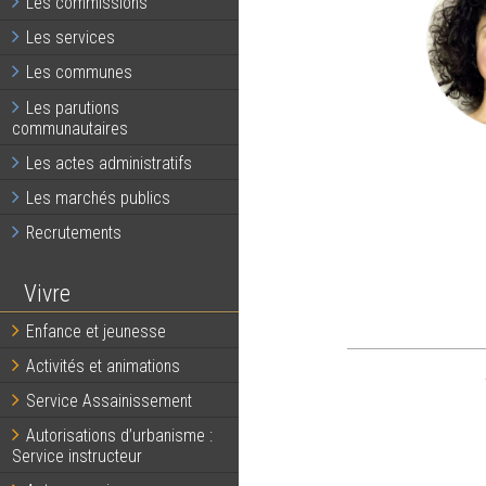
Les commissions
Les services
Les communes
Les parutions
communautaires
Les actes administratifs
Les marchés publics
Recrutements
Vivre
Enfance et jeunesse
Activités et animations
Service Assainissement
Autorisations d’urbanisme :
Service instructeur