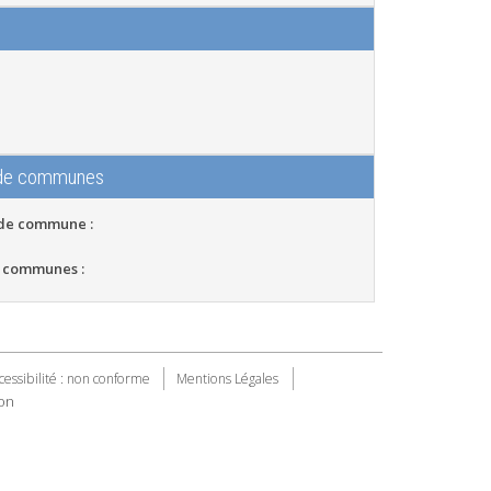
 de communes
 de commune :
 communes :
cessibilité : non conforme
Mentions Légales
on