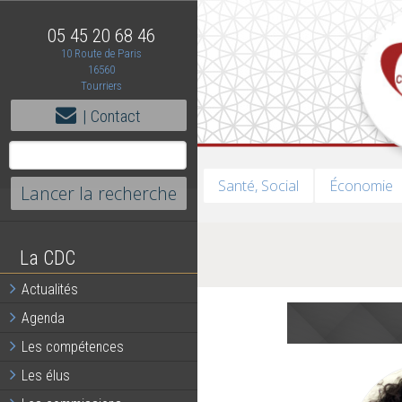
05 45 20 68 46
10 Route de Paris
16560
Tourriers
| Contact
Santé, Social
Économie
La CDC
Actualités
Agenda
Les compétences
Les élus