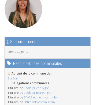
Informations
3ème adjointe
Responsabilités communales
Adjoint de la commune de :
Ébréon
Délégations communales :
Titulaire de
École privée Aigre
Titulaire de
École primaire Aigre
Titulaire de
SIVOS école maternelle
Titulaire de
Bâtiments communaux