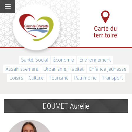
Santé, Social
Économie
Environnement
Assainissement
Urbanisme, Habitat
Enfance Jeunesse
Loisirs
Culture
Tourisme
Patrimoine
Transport
DOUMET Aurélie