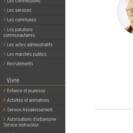
Les commissions
Les services
Les communes
Les parutions
communautaires
Les actes administratifs
Les marchés publics
Recrutements
Vivre
Enfance et jeunesse
Activités et animations
Service Assainissement
Autorisations d’urbanisme :
Service instructeur