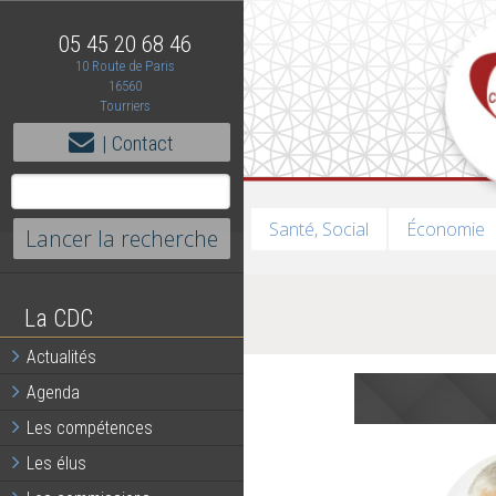
05 45 20 68 46
10 Route de Paris
16560
Tourriers
| Contact
Santé, Social
Économie
La CDC
Actualités
Agenda
Les compétences
Les élus