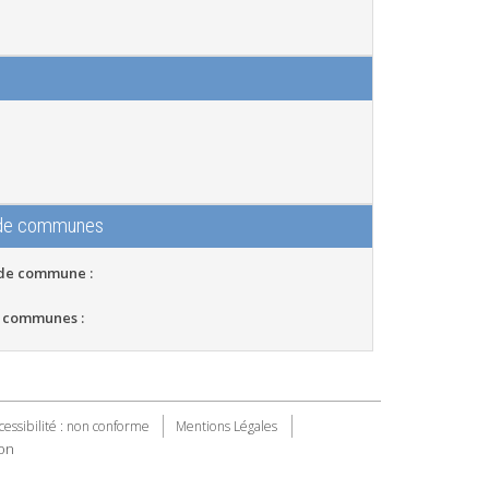
 de communes
 de commune :
 communes :
cessibilité : non conforme
Mentions Légales
on