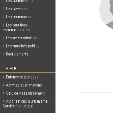
Les commissions
Les services
Les communes
Les parutions
communautaires
Les actes administratifs
Les marchés publics
Recrutements
Vivre
Enfance et jeunesse
Activités et animations
Service Assainissement
Autorisations d’urbanisme :
Service instructeur