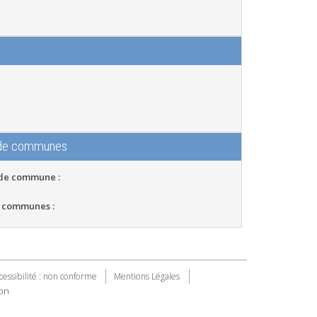
 de communes
 de commune :
 communes :
cessibilité : non conforme
Mentions Légales
on