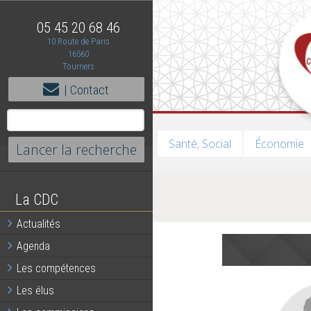
05 45 20 68 46
10 Route de Paris
16560
Tourriers
| Contact
Santé, Social
Économie
La CDC
Actualités
Agenda
Les compétences
Les élus