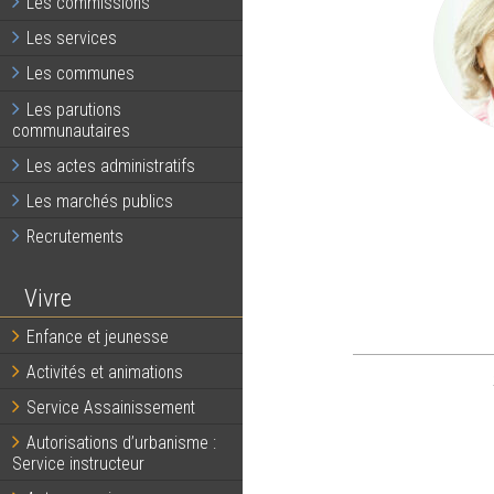
Les commissions
Les services
Les communes
Les parutions
communautaires
Les actes administratifs
Les marchés publics
Recrutements
Vivre
Enfance et jeunesse
Activités et animations
Service Assainissement
Autorisations d’urbanisme :
Service instructeur