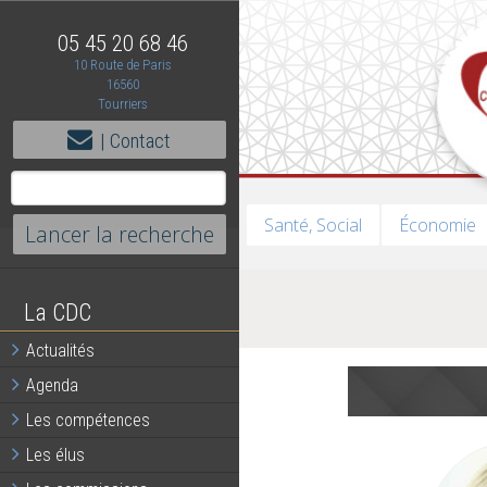
05 45 20 68 46
10 Route de Paris
16560
Tourriers
| Contact
Santé, Social
Économie
La CDC
Actualités
Agenda
Les compétences
Les élus