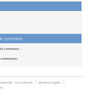
 de communes
 de commune :
 communes :
cessibilité : non conforme
Mentions Légales
on