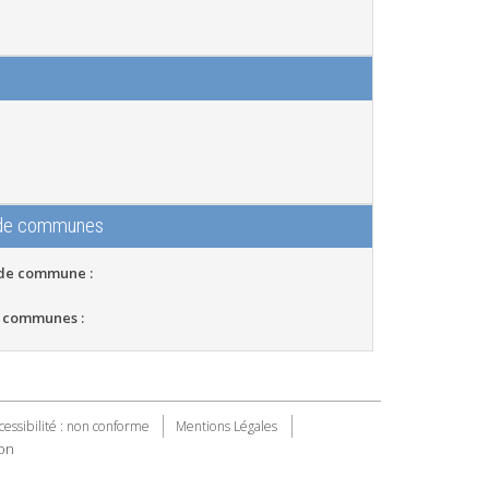
 de communes
 de commune :
 communes :
cessibilité : non conforme
Mentions Légales
on