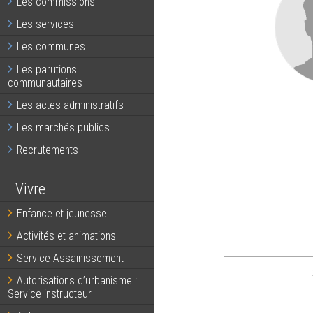
Les commissions
Les services
Les communes
Les parutions
communautaires
Les actes administratifs
Les marchés publics
Recrutements
Vivre
Enfance et jeunesse
Activités et animations
Service Assainissement
Autorisations d’urbanisme :
Service instructeur