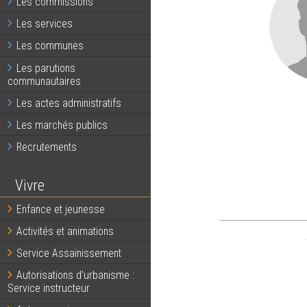
Les commissions
Les services
Les communes
Les parutions
communautaires
Les actes administratifs
Les marchés publics
Recrutements
Vivre
Enfance et jeunesse
Activités et animations
Service Assainissement
Autorisations d’urbanisme :
Service instructeur