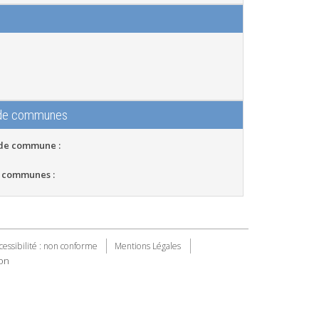
 de communes
 de commune :
 communes :
cessibilité : non conforme
Mentions Légales
on