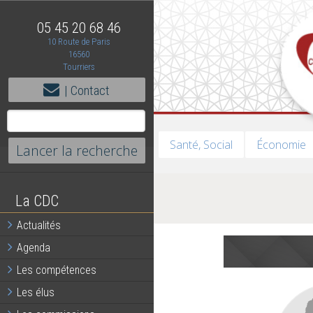
05 45 20 68 46
10 Route de Paris
16560
Tourriers
| Contact
Santé, Social
Économie
La CDC
Actualités
Agenda
Les compétences
Les élus