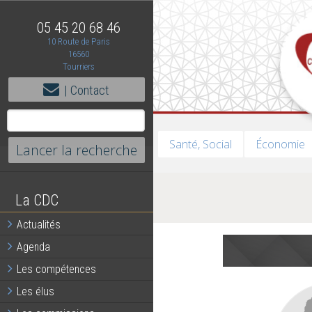
05 45 20 68 46
10 Route de Paris
16560
Tourriers
| Contact
Santé, Social
Économie
La CDC
Actualités
Agenda
Les compétences
Les élus