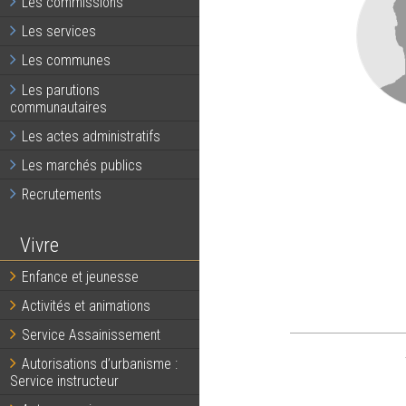
Les commissions
Les services
Les communes
Les parutions
communautaires
Les actes administratifs
Les marchés publics
Recrutements
Vivre
Enfance et jeunesse
Activités et animations
Service Assainissement
Autorisations d’urbanisme :
Service instructeur