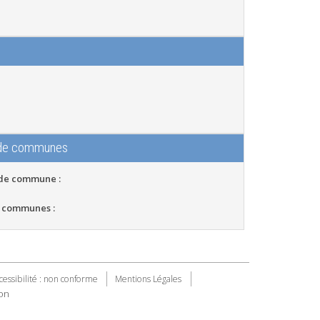
 de communes
 de commune :
 communes :
cessibilité : non conforme
Mentions Légales
on