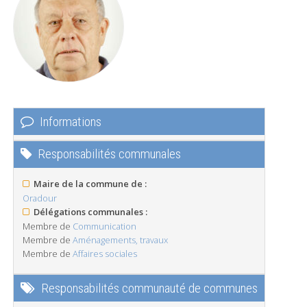
Informations
Responsabilités communales
Maire de la commune de :
Oradour
Délégations communales :
Membre de
Communication
Membre de
Aménagements, travaux
Membre de
Affaires sociales
Responsabilités communauté de communes