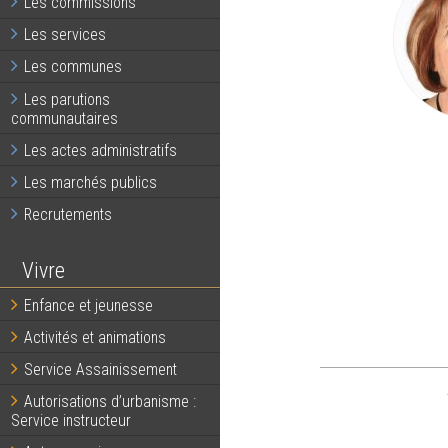
Les commissions
Les services
Les communes
Les parutions
communautaires
Les actes administratifs
Les marchés publics
Recrutements
Vivre
Enfance et jeunesse
Activités et animations
Service Assainissement
Autorisations d’urbanisme :
Service instructeur