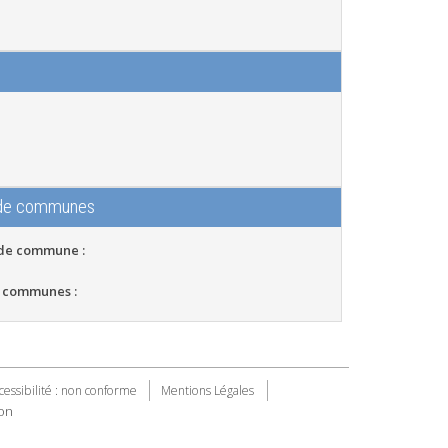
 de communes
 de commune :
 communes :
cessibilité : non conforme
Mentions Légales
on