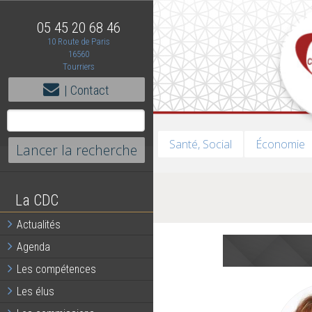
05 45 20 68 46
10 Route de Paris
16560
Tourriers
| Contact
Santé, Social
Économie
La CDC
Actualités
Agenda
Les compétences
Les élus