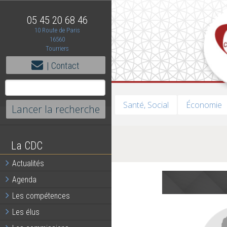
05 45 20 68 46
10 Route de Paris
16560
Tourriers
| Contact
Santé, Social
Économie
La CDC
Actualités
Agenda
Les compétences
Les élus