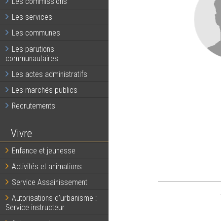
Les commissions
Les services
Les communes
Les parutions
communautaires
Les actes administratifs
Les marchés publics
Recrutements
Vivre
Enfance et jeunesse
Activités et animations
Service Assainissement
Autorisations d’urbanisme :
Service instructeur