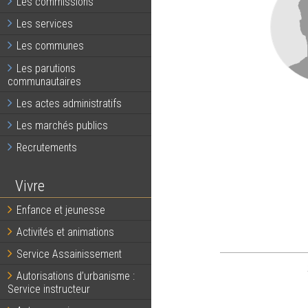
Les commissions
Les services
Les communes
Les parutions
communautaires
Les actes administratifs
Les marchés publics
Recrutements
Vivre
Enfance et jeunesse
Activités et animations
Service Assainissement
Autorisations d’urbanisme :
Service instructeur