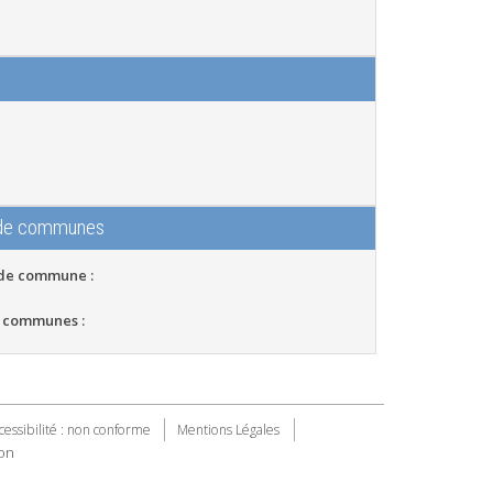
 de communes
 de commune :
 communes :
cessibilité : non conforme
Mentions Légales
on