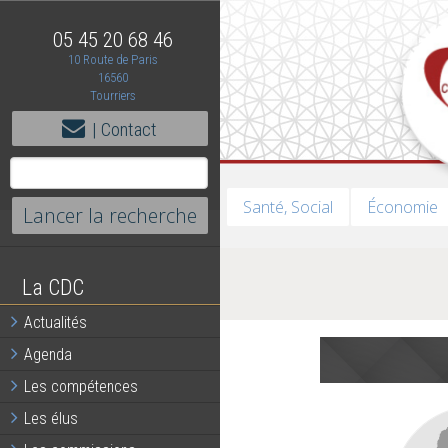
05 45 20 68 46
10 Route de Paris
16560
Tourriers
| Contact
Santé, Social
Économie
La CDC
Actualités
Agenda
Les compétences
Les élus