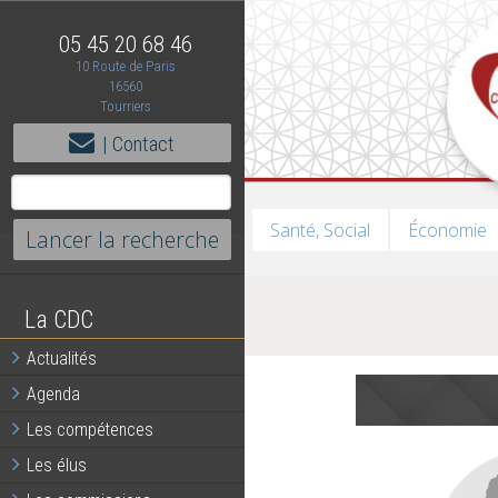
05 45 20 68 46
10 Route de Paris
16560
Tourriers
| Contact
Santé, Social
Économie
La CDC
Actualités
Agenda
Les compétences
Les élus