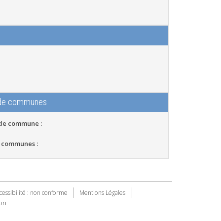
 de communes
 de commune :
 communes :
cessibilité : non conforme
Mentions Légales
on