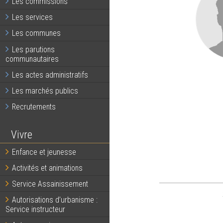
Les commissions
Les services
Les communes
Les parutions
communautaires
Les actes administratifs
Les marchés publics
Recrutements
Vivre
Enfance et jeunesse
Activités et animations
Service Assainissement
Autorisations d’urbanisme :
Service instructeur