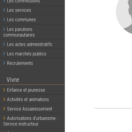
Les commissions
Les services
Les communes
Les parutions
communautaires
Les actes administratifs
Les marchés publics
Recrutements
Vivre
Enfance et jeunesse
Activités et animations
Service Assainissement
Autorisations d’urbanisme :
Service instructeur