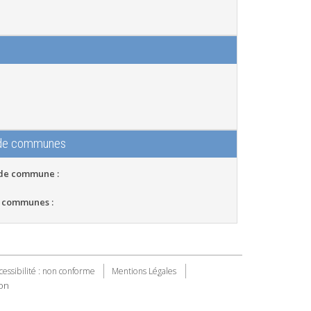
 de communes
 de commune :
 communes :
cessibilité : non conforme
Mentions Légales
on