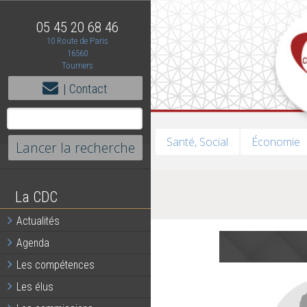
05 45 20 68 46
10 Route de Paris
16560
Tourriers
| Contact
Santé, Social
Économie
La CDC
Actualités
Agenda
Les compétences
Les élus