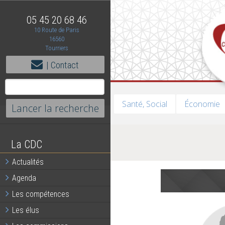
05 45 20 68 46
10 Route de Paris
16560
Tourriers
| Contact
Santé, Social
Économie
La CDC
Actualités
Agenda
Les compétences
Les élus