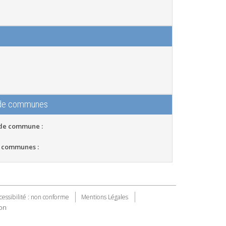
 de communes
 de commune :
 communes :
cessibilité : non conforme
Mentions Légales
on