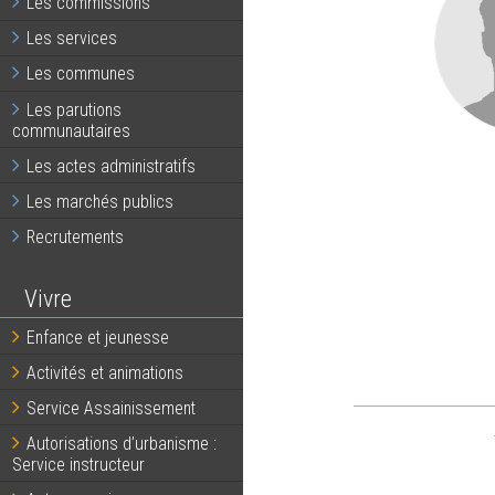
Les commissions
Les services
Les communes
Les parutions
communautaires
Les actes administratifs
Les marchés publics
Recrutements
Vivre
Enfance et jeunesse
Activités et animations
Service Assainissement
Autorisations d’urbanisme :
Service instructeur