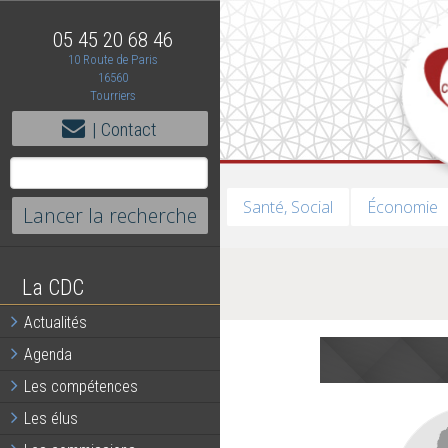
05 45 20 68 46
10 Route de Paris
16560
Tourriers
| Contact
Santé, Social
Économie
La CDC
Actualités
Agenda
Les compétences
Les élus