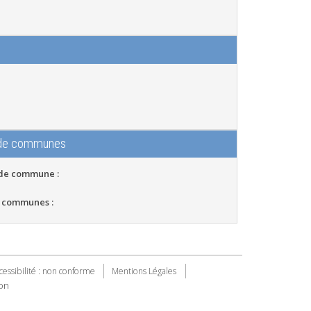
 de communes
 de commune :
 communes :
cessibilité : non conforme
Mentions Légales
on