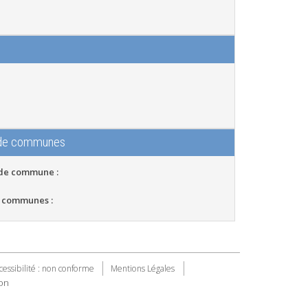
 de communes
 de commune :
 communes :
cessibilité : non conforme
Mentions Légales
on