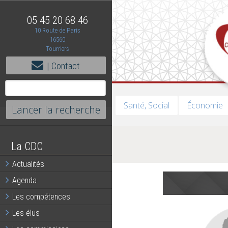
05 45 20 68 46
10 Route de Paris
16560
Tourriers
| Contact
Santé, Social
Économie
La CDC
Actualités
Agenda
Les compétences
Les élus