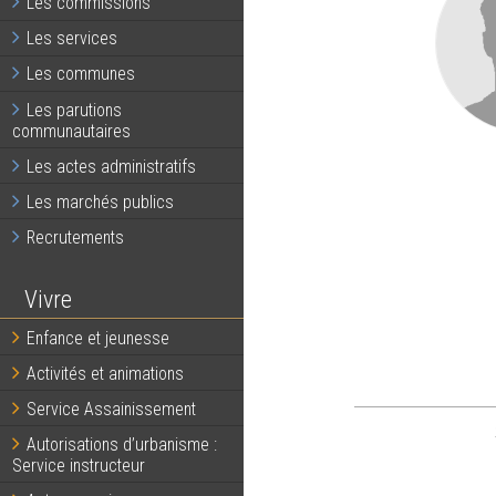
Les commissions
Les services
Les communes
Les parutions
communautaires
Les actes administratifs
Les marchés publics
Recrutements
Vivre
Enfance et jeunesse
Activités et animations
Service Assainissement
Autorisations d’urbanisme :
Service instructeur