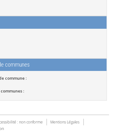
 de communes
 de commune :
 communes :
cessibilité : non conforme
Mentions Légales
on