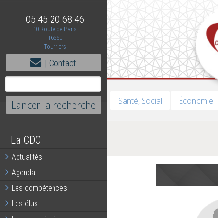
05 45 20 68 46
10 Route de Paris
16560
Tourriers
| Contact
Santé, Social
Économie
La CDC
Actualités
Agenda
Les compétences
Les élus