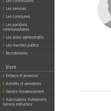
Les commissions
Les services
Les communes
Les parutions
communautaires
Les actes administratifs
Les marchés publics
Recrutements
Vivre
Enfance et jeunesse
Activités et animations
Service Assainissement
Autorisations d’urbanisme :
Service instructeur