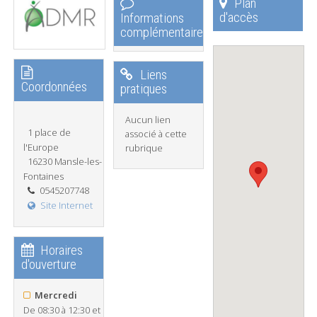
Plan
d'accès
Informations
complémentaires
Liens
Coordonnées
pratiques
Aucun lien
1 place de
associé à cette
l'Europe
rubrique
16230 Mansle-les-
Fontaines
0545207748
Site Internet
Horaires
d'ouverture
Mercredi
De 08:30 à 12:30 et