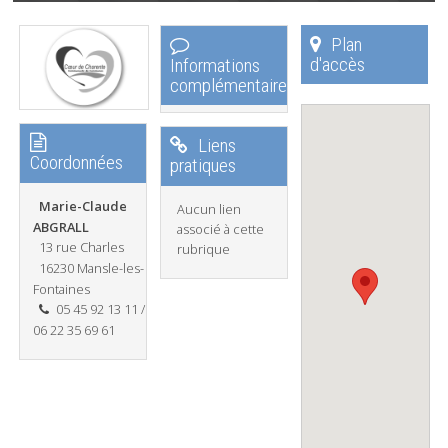
Plan
d'accès
Informations
complémentaires
Liens
Coordonnées
pratiques
Marie-Claude
Aucun lien
ABGRALL
associé à cette
13 rue Charles
rubrique
16230 Mansle-les-
Fontaines
05 45 92 13 11 /
06 22 35 69 61